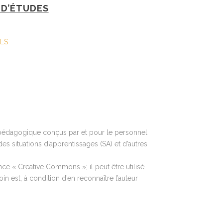
D’ÉTUDES
FLS
l pédagogique conçus par et pour le personnel
es situations d’apprentissages (SA) et d’autres
ce « Creative Commons »; il peut être utilisé
n est, à condition d’en reconnaître l’auteur