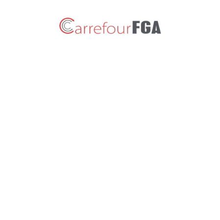
Nouveautés sur le Carrefour FGA!
9 mai 2017
Infolettre du Carrefour
FGA – Mai 2017
4 mai 2017
Calendrier de l’équipe-choc
pédagogique
3 mai 2017
Liens utiles par
programme