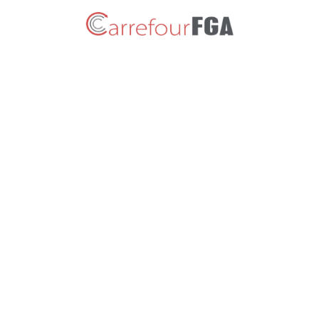
4 mai 2017
Calendrier de l’équipe-choc
pédagogique
3 mai 2017
Liens utiles par
programme
1 mai 2017
Consulter l’infolettre des
Services éducatifs
complémentaires
19 avril 2017
Consulter l’infolettre de
PROCEDE (avril)
19 avril 2017
Capsule vidéo :
L’évaluation en aide à
l’apprentissage basée sur